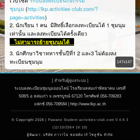
เว็บไซต์
ระบบลงทะเบียนกิจกรรม
ชุมนุม
(
http://lkp.activities-club.com/?
page=activities
)
2.
นักเรียน
1
คน มีสิทธิ์เลือกลงทะเบียนได้ 1 ชุมนุม
เท่านั้น และลงทะเบียนได้ครั้งเดียว
ไม่สามารถย้ายชุมนุมได้
3. นักศึกษาวิชาทหารชั้นปีที่1 2 และ3 ไม่ต้องลง
ทะเบียนชุมนุม
147x147
4. นักเรียน
ชั้นม.4 ที่สมัครนักศึกษาวิทชาทหารให้ ลง
ทะเบียนชุมนุมก่อน
หากได้รับการคัดเลือกนักศึกษา
[ สำหรับผู้ดูแลระบบ ]
วิชาทหาร จึงจะได้เข้าเรียนชุมนุมนักศึกษาวิชาทหาร
ระบบลงทะเบียนชุมนุมออนไลน์ โรงเรียนหล่มเก่าพิทยาคม เลขที่
508/5 อ.หล่มเก่า จ.เพชรบูรณ์ 67120 โทรศัพท์.056-709283
5. ให้นักเรียนลงทะเบียนชุมนุมตามวันเวลาที่กำหนด
แฟกซ์.056-709584 | http://www.lkp.ac.th
ดังนี้
ระบบเปิดการลงทะเบียนชุมนุม
วันพฤหัสบดีที่ 2
© Copyright 2026 |
Pawano Student activities-club.com V.4.8.3
พฤศจิกายน 2566 เวลา 15.00 น.
(11/10/2564 16:10)
ผู้พัฒนา: บริษัท ภาวาโน่ ซอฟต์แวร์ โซลูชั่น จำกัด
ระบบปิดการลงทะเบียนชุมนุม
วันเสาร์ที่ 4